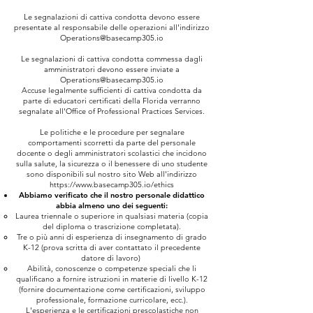
Le segnalazioni di cattiva condotta devono essere
presentate al responsabile delle operazioni all'indirizzo
Operations@basecamp305.io
Le segnalazioni di cattiva condotta commessa dagli
amministratori devono essere inviate a
Operations@basecamp305.io
Accuse legalmente sufficienti di cattiva condotta da
parte di educatori certificati della Florida verranno
segnalate all'Office of Professional Practices Services.
Le politiche e le procedure per segnalare
comportamenti scorretti da parte del personale
docente o degli amministratori scolastici che incidono
sulla salute, la sicurezza o il benessere di uno studente
sono disponibili sul nostro sito Web all'indirizzo
https://www.basecamp305.io/ethics
Abbiamo verificato che il nostro personale didattico
abbia almeno uno dei seguenti:
Laurea triennale o superiore in qualsiasi materia (copia
del diploma o trascrizione completata).
Tre o più anni di esperienza di insegnamento di grado
K-12 (prova scritta di aver contattato il precedente
datore di lavoro)
Abilità, conoscenze o competenze speciali che li
qualificano a fornire istruzioni in materie di livello K-12
(fornire documentazione come certificazioni, sviluppo
professionale, formazione curricolare, ecc.).
L'esperienza e le certificazioni prescolastiche non