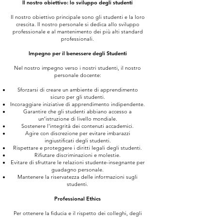
Il nostro obiettivo: lo sviluppo degli studenti
Il nostro obiettivo principale sono gli studenti e la loro
crescita. Il nostro personale si dedica allo sviluppo
professionale e al mantenimento dei più alti standard
professionali.
Impegno per il benessere degli Studenti
Nel nostro impegno verso i nostri studenti, il nostro
personale docente:​​
Sforzarsi di creare un ambiente di apprendimento
sicuro per gli studenti.
Incoraggiare iniziative di apprendimento indipendente.
Garantire che gli studenti abbiano accesso a
un’istruzione di livello mondiale.
Sostenere l'integrità dei contenuti accademici.
Agire con discrezione per evitare imbarazzi
ingiustificati degli studenti.
Rispettare e proteggere i diritti legali degli studenti.
Rifiutare discriminazioni e molestie.
Evitare di sfruttare le relazioni studente-insegnante per
guadagno personale.
Mantenere la riservatezza delle informazioni sugli
studenti.
Professional Ethics
Per ottenere la fiducia e il rispetto dei colleghi, degli