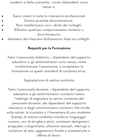
studenti e della comunità, i nostri dipendenti sono
tenuti a:
Siano onesti in tutte le interazioni professionali
Evitino pratiche discriminatorie.
Non interferiscano con i diritti dei colleghi.
Rifiutino qualsiasi comportamento molesto o
discriminatorio.
Astenersi dal rilasciare dichiarazioni false sui colleghi.
Requisiti per la Formazione
Tutto il personale didattico, i dipendenti del supporto
educativo e gli amministratori sono tenuti, come
condizione per l'assunzione, a completare la
formazione su questi standard di condotta etica.
Segnalazione di cattiva condotta
Tutto il personale docente, i dipendenti del supporto
educativo e gli amministratori scolastici hanno
l'obbligo di segnalare la cattiva condotta del
personale docente, dei dipendenti del supporto
educativo e degli amministratori scolastici che incide
sulla salute, la sicurezza o il benessere di uno studente.
Esempi di cattiva condotta includono linguaggio
osceno, uso di droghe e alcol, commenti denigratori,
pregiudizi o bigottismo, allusioni sessuali, imbrogli o
violazioni di test, aggressioni fisiche e accettazione o
offerta di favori.